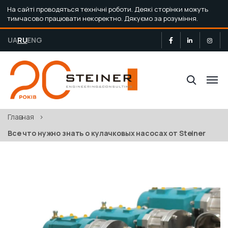
На сайті проводяться технічні роботи. Деякі сторінки можуть
тимчасово працювати некоректно. Дякуємо за розуміння.
UA
RU
ENG
Главная
>
Все что нужно знать о кулачковых насосах от Steiner