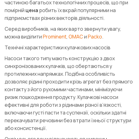
частиною багатьох технологічних процесів, що при
помірній
цена
робить їх вкрай популярними на
підприємствах різних векторів діяльності.
Серед виробників, на яких варто звернути увагу,
можна виділити
Prominent
,
OMAC
и
Packo
.
Технічні характеристики кулачкових насосів
Насоси такого типу мають конструкцію з двох
синхронізованих кулачків, що обертаються у
протилежних напрямках. Подібна особливість
дозволяє рідині проходити крізь агрегат без прямого
контакту з його рухомими частинами, мінімізуючи
ризик пошкодження продукту. Кулачкові насоси
ефективні для роботи з рідинами різної в’язкості,
включаючи густі пасти та суспензії, оскільки здатні
перекачувати речовини без втрати їхньої структури
або консистенції.