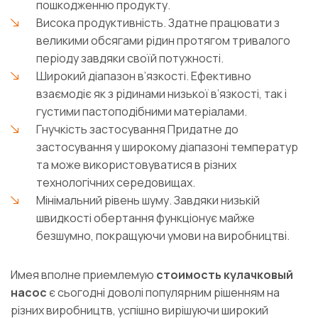
пошкодженню продукту.
Висока продуктивність. Здатне працювати з
великими обсягами рідин протягом тривалого
періоду завдяки своїй потужності.
Широкий діапазон в’язкості. Ефективно
взаємодіє як з рідинами низької в’язкості, так і
густими пастоподібними матеріалами.
Гнучкість застосування Придатне до
застосування у широкому діапазоні температур
та може використовуватися в різних
технологічних середовищах.
Мінімальний рівень шуму. Завдяки низькій
швидкості обертання функціонує майже
безшумно, покращуючи умови на виробництві.
Имея вполне приемлемую
стоимость
кулачковый
насос
є сьогодні доволі популярним рішенням на
різних виробництв, успішно вирішуючи широкий