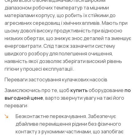
Окрім всього вони відзначаються широким
діапазоном робочих температур та міцними
матеріалами корпусу, що робить їх стійкими до
агресивних середовищ і хімічних впливів. Мають при
цьому доволі високу продуктивність при відносно
низьких обертах, що знижує знос деталей та зменшує
енерговитрати. Слід також зазначити систему
швидкого розбору для полегшення очищення,
наявність якої дозволяє зберігати високий рівень
гігієни у процесі експлуатації.
Переваги застосування кулачкових насосів
Замислюючись про те, щоб
купить
оборудование
по
выгодной цене
, варто звернути увагу на такі його
переваги:
Безконтактне перекачування. Забезпечує
дбайливе переміщення рідини без фізичного
контакту з рухомими частинами, що запобігає