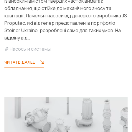
із високим вмістом твердих часток вимагає
обладнання, що стійке до механічного зносу та
кавітації. Ламельні насоси від данського виробника JS
Proputec, які відтепер представлені в портфоліо
Steiner Ukraine, розроблені саме для таких умов. На
відміну від…
Насосы и системы
ЧИТАТЬ ДАЛЕЕ