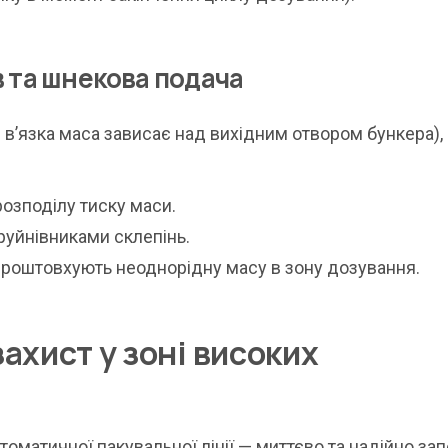
ів та шнекова подача
 в’язка маса зависає над вихідним отвором бункера),
озподілу тиску маси.
уйнівниками склепінь.
оштовхують неоднорідну масу в зону дозування.
захист у зоні високих
оматичної пакувальної лінії — миттєво та надійно за