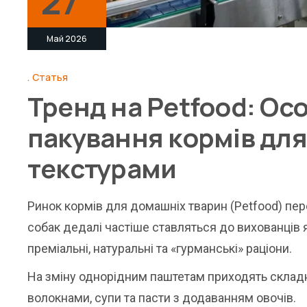
27
Май 2026
Статья
Тренд на Petfood: Ос
пакування кормів для
текстурами
Ринок кормів для домашніх тварин (Petfood) пе
собак дедалі частіше ставляться до вихованців 
преміальні, натуральні та «гурманські» раціони.
На зміну однорідним паштетам приходять складні
волокнами, супи та пасти з додаванням овочів.