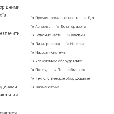
норідними
оїв
Прочая промышленность
Еда
Автоклав
Дозатор азота
безпечити
Запасные части
Клапаны
Линии розлива
Напитки
Насосы и системы
Упаковочное оборудование
Петфуд
Теплообменник
Технологическое оборудование
рідинами
Фармацевтика
каються з
люватися