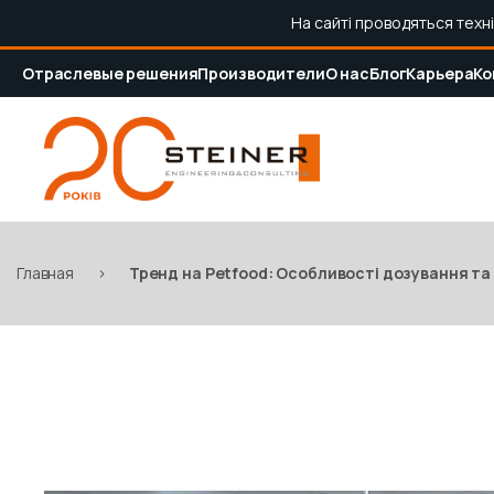
На сайті проводяться техн
Отраслевые решения
Производители
О нас
Блог
Карьера
Ко
Главная
>
Тренд на Petfood: Особливості дозування та