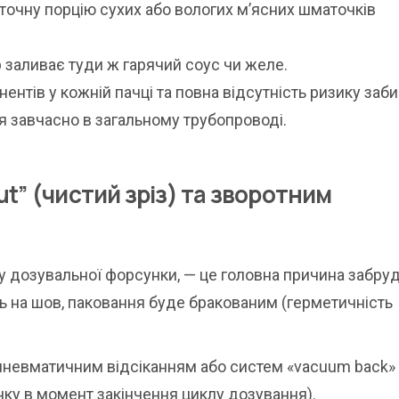
 точну порцію сухих або вологих м’ясних шматочків
заливає туди ж гарячий соус чи желе.
нтів у кожній пачці та повна відсутність ризику заби
я завчасно в загальному трубопроводі.
ut” (чистий зріз) та зворотним
ку дозувальної форсунки, — це головна причина забру
ь на шов, паковання буде бракованим (герметичність
пневматичним відсіканням або систем «vacuum back»
нку в момент закінчення циклу дозування).