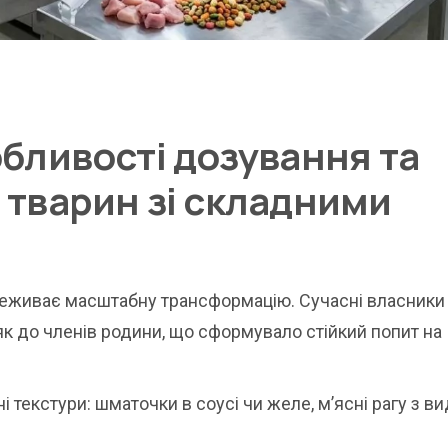
обливості дозування та
 тварин зі складними
реживає масштабну трансформацію. Сучасні власники 
як до членів родини, що сформувало стійкий попит на
 текстури: шматочки в соусі чи желе, м’ясні рагу з 