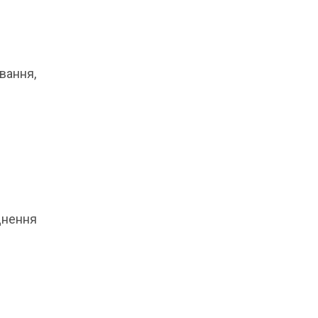
вання,
днення