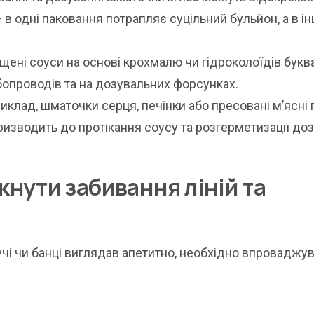
— в одні паковання потрапляє суцільний бульйон, а в ін
ущені соуси на основі крохмалю чи гідроколоїдів букв
убопроводів та на дозувальних форсунках.
клад, шматочки серця, печінки або пресовані м’ясні 
ризводить до протікання соусу та розгерметизації доз
кнути забивання ліній та
учі чи банці виглядав апетитно, необхідно впроваджу