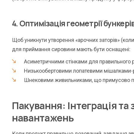
4. Оптимізація геометрії бункер
Щоб уникнути утворення «арочних заторів» (коли
для приймання сировини мають бути оснащені:
Асиметричними стінками для правильного р
Низькообертовими лопатевими мішалками-р
Шнековими живильниками, що примусово пр
Пакування: Інтеграція та 
навантажень
Коли продукт правильно дозований, завдання авт