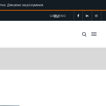
тно. Дякуємо за розуміння.
UA
RU
ENG