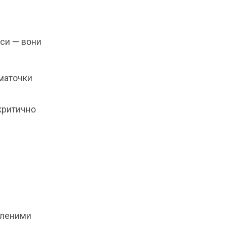
оси — вони
маточки
критично
фленими