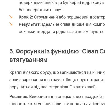
поверхнями шнеків та бункерів) відраховує
безпосередньо в пауч.
Крок 2:
Струминний або поршневий дозатор 
Результат:
Ідеальне співвідношення компоне
оскільки тверда та рідка фази не змішуютьс
3. Форсунки із функцією “Clean C
втягуванням
Краплі в’язкого соусу, що залишаються на кінчи
зони зварювання шва пауча. Якщо соус потрапит
порушиться під час стерилізації в автоклаві).
Решение:
Використання спеціальних насадок із 
(зворотне втягування залишку продукту у форсу