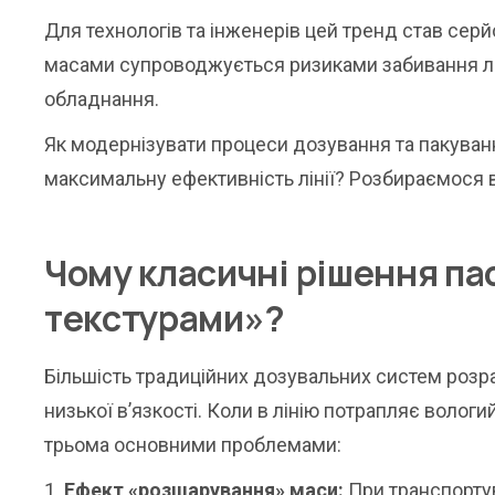
Для технологів та інженерів цей тренд став сер
масами супроводжується ризиками забивання лін
обладнання.
Як модернізувати процеси дозування та пакуван
максимальну ефективність лінії? Розбираємося 
Чому класичні рішення па
текстурами»?
Більшість традиційних дозувальних систем розр
низької в’язкості. Коли в лінію потрапляє волог
трьома основними проблемами:
Ефект «розшарування» маси:
При транспорту