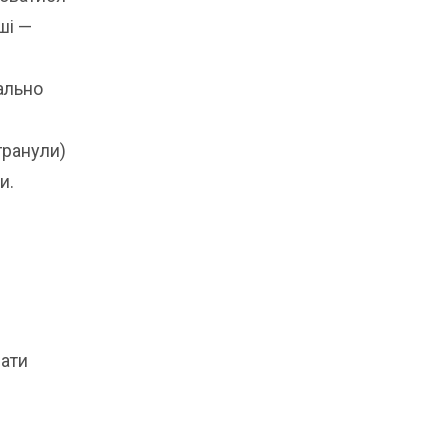
ші —
ально
гранули)
и.
вати