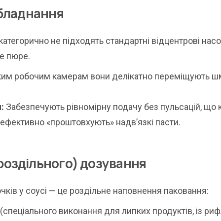
обладнання
атегорично не підходять стандартні відцентрові нас
е пюре.
им робочим камерам вони делікатно переміщують ш
:
Забезпечують рівномірну подачу без пульсацій, що 
 ефективно «проштовхують» надв’язкі пасти.
роздільного) дозування
ків у соусі — це роздільне наповнення паковання:
спеціального виконання для липких продуктів, із ри