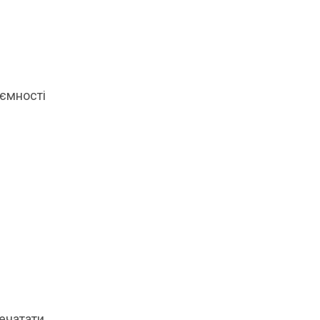
 ємності
печатати