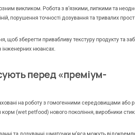
йозним викликом. Робота з в’язкими, липкими та неод
ій, порушення точності дозування та тривалих прост
ня, щоб зберегти привабливу текстуру продукту та за
в інженерних нюансах.
сують перед «преміум-
аховані на роботу з гомогенними середовищами або 
ий корм (wet petfood) нового покоління, виробники сти
ванні та дозуванні шматочки м’яса можуть відокрем