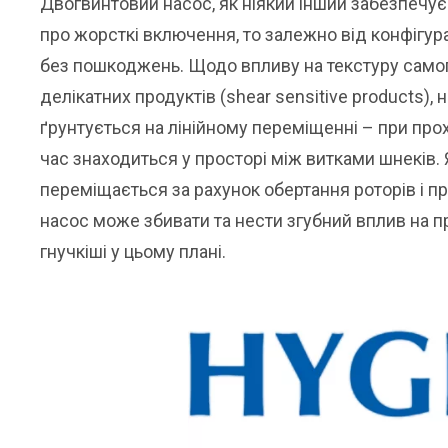
Двогвинтовий насос, як ніякий інший забезпечу
про жорсткі включення, то залежно від конфігур
без пошкоджень. Щодо впливу на текстуру самог
делікатних продуктів (shear sensitive products),
ґрунтується на лінійному переміщенні – при прох
час знаходиться у просторі між витками шнеків. 
переміщається за рахунок обертання роторів і пр
насос може збивати та нести згубний вплив на п
гнучкіші у цьому плані.