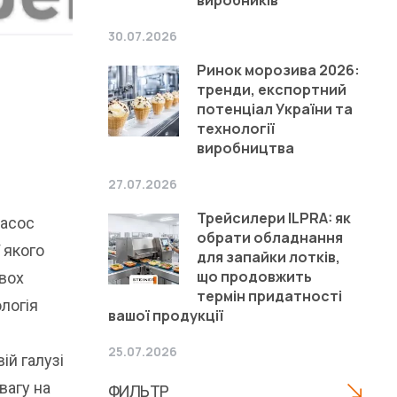
30.07.2026
Ринок морозива 2026:
тренди, експортний
потенціал України та
технології
виробництва
27.07.2026
Трейсилери ILPRA: як
насос
обрати обладнання
 якого
для запайки лотків,
що продовжить
двох
термін придатності
логія
вашої продукції
25.07.2026
й галузі
вагу на
ФИЛЬТР