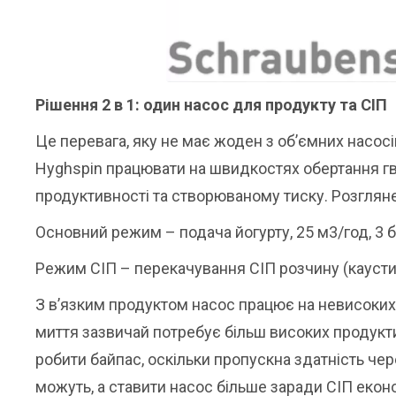
Рішення 2 в 1: один насос для продукту та СІП
Це перевага, яку не має жоден з об’ємних насо
Hyghspin працювати на швидкостях обертання гви
продуктивності та створюваному тиску. Розглян
Основний режим – подача йогурту, 25 м3/год, 3 ба
Режим СІП – перекачування СІП розчину (каустик),
З в’язким продуктом насос працює на невисоких 
миття зазвичай потребує більш високих продукт
робити байпас, оскільки пропускна здатність че
можуть, а ставити насос більше заради СІП екон