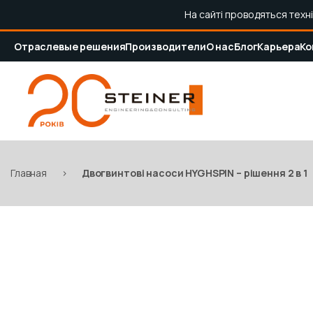
На сайті проводяться техн
Отраслевые решения
Производители
О нас
Блог
Карьера
Ко
Главная
>
Двогвинтові насоси HYGHSPIN – рішення 2 в 1