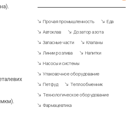
на).
Прочая промышленность
Еда
Автоклав
Дозатор азота
Запасные части
Клапаны
Линии розлива
Напитки
Насосы и системы
Упаковочное оборудование
металевих
Петфуд
Теплообменник
Технологическое оборудование
 мкм).
Фармацевтика