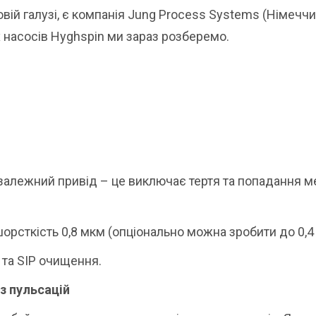
вій галузі, є компанія Jung Process Systems (Німеччи
х насосів Hyghspin ми зараз розберемо.
езалежний привід – це виключає тертя та попадання 
 шорсткість 0,8 мкм (опціонально можна зробити до 0,4
 та SIP очищення.
з пульсацій