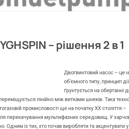
YGHSPIN – рішення 2 в 1
Двогвинтовий насос – це 
об’ємного типу, принцип дії
ґрунтується на обертанні 
переміщується лінійно між витками шнеків. Така техно
огазовій промисловості ще на початку XX століття –
ля перекачування мультифазних середовищ. У харчові
о. Одним із тих, хто почав виробляти та акцентувати у