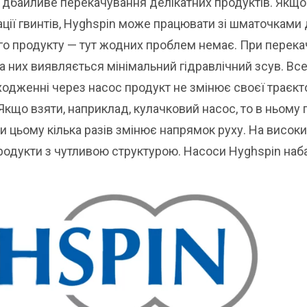
є дбайливе перекачування делікатних продуктів. Якщо
ації гвинтів, Hyghspin може працювати зі шматочками
о продукту — тут жодних проблем немає. При перека
 на них виявляється мінімальний гідравлічний зсув. Вс
одженні через насос продукт не змінює своєї траєктор
Якщо взяти, наприклад, кулачковий насос, то в ньому
и цьому кілька разів змінює напрямок руху. На висок
родукти з чутливою структурою. Насоси Hyghspin наб