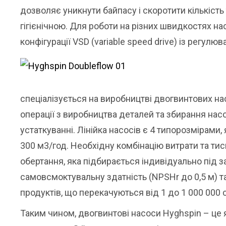
дозволяє уникнути байпасу і скоротити кількіст
гігієнічною. Для роботи на різних швидкостях 
конфігурації VSD (variable speed drive) із регулю
спеціалізується на виробництві двогвинтових нас
операції з виробництва деталей та збирання на
устаткуванні. Лінійка насосів є 4 типорозмірами
300 м3/год. Необхідну комбінацію витрати та тис
обертання, яка підбирається індивідуально під з
самовсмоктувальну здатність (NPSHr до 0,5 м) та 
продуктів, що перекачуються від 1 до 1 000 000 
Таким чином, двогвинтові насоси Hyghspin – це 