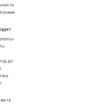
вною та
игунами
одукт
ystems»
Усі
/год до
і
огану
і
гам та