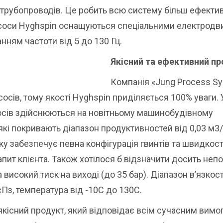
ь трубопроводів. Це робить всю систему більш ефекти
насоси Hyghspin оснащуються спеціальними електродв
ванням частоти від 5 до 130 Гц.
Якісний та ефективний пр
Компанія «Jung Process S
осів, тому якості Hyghspin приділяється 100% уваги. 
сосів здійснюються на новітньому машинобудівному
, які покривають діапазон продуктивностей від 0,03 м3
ку забезпечує певна конфігурація гвинтів та швидкост
апит клієнта. Також хотілося б відзначити досить неп
високий тиск на виході (до 35 бар). Діапазон в’язкост
сПз, температура від -10С до 130С.
якісний продукт, який відповідає всім сучасним вимо