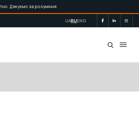
тно. Дякуємо за розуміння.
UA
RU
ENG