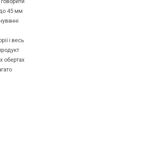
 говорити
 до 45 мм
чуванні
е
ії і весь
 продукт
их обертах
агато