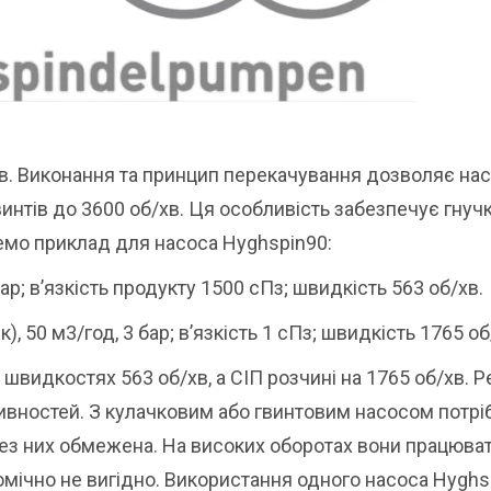
сів. Виконання та принцип перекачування дозволяє на
нтів до 3600 об/хв. Ця особливість забезпечує гнучк
емо приклад для насоса Hyghspin90:
р; в’язкість продукту 1500 сПз; швидкість 563 об/хв.
 50 м3/год, 3 бар; в’язкість 1 сПз; швидкість 1765 об
швидкостях 563 об/хв, а СІП розчині на 1765 об/хв. 
ивностей. З кулачковим або гвинтовим насосом потрі
рез них обмежена. На високих оборотах вони працюва
омічно не вигідно. Використання одного насоса Hyghs