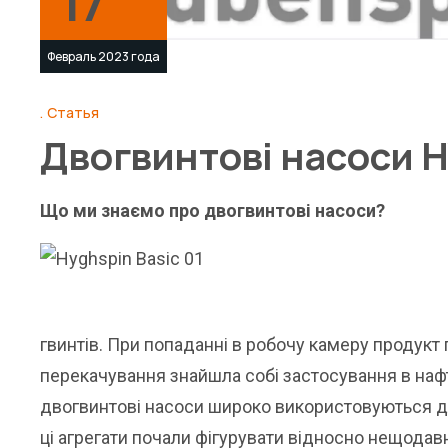
17
Февраль 2023 года
Статья
Двогвинтові насоси H
Що ми знаємо про двогвинтові насоси?
гвинтів. При попаданні в робочу камеру продукт 
перекачування знайшла собі застосування в нафт
двогвинтові насоси широко використовуються д
ці агрегати почали фігурувати відносно нещодавн