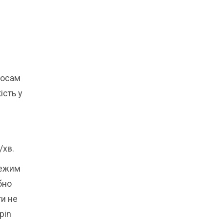
сосам
ість у
/хв.
Режим
бно
ти не
pin