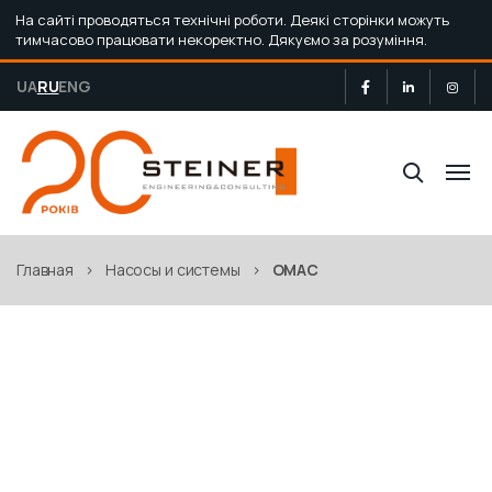
На сайті проводяться технічні роботи. Деякі сторінки можуть
тимчасово працювати некоректно. Дякуємо за розуміння.
UA
RU
ENG
Главная
>
Насосы и системы
>
OMAC