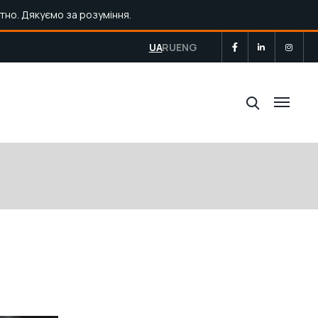
тно. Дякуємо за розуміння.
UA
RU
ENG