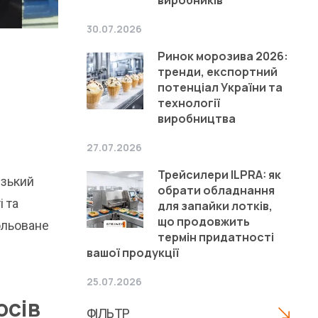
30.07.2026
Ринок морозива 2026:
тренди, експортний
потенціал України та
технології
виробництва
27.07.2026
Трейсилери ILPRA: як
изький
обрати обладнання
і та
для запайки лотків,
що продовжить
ольоване
термін придатності
вашої продукції
25.07.2026
осів
ФІЛЬТР