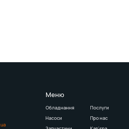
Меню
Обладнання
Послуги
Насоси
Про нас
.ua
Запчастини
Кар’єра