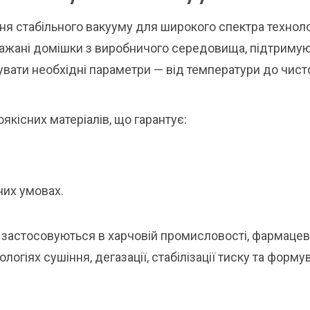
ня стабільного вакууму для широкого спектра технол
бажані домішки з виробничого середовища, підтриму
увати необхідні параметри — від температури до чист
кісних матеріалів, що гарантує:
них умовах.
и застосовуються в харчовій промисловості, фармацев
ологіях сушіння, дегазації, стабілізації тиску та форм