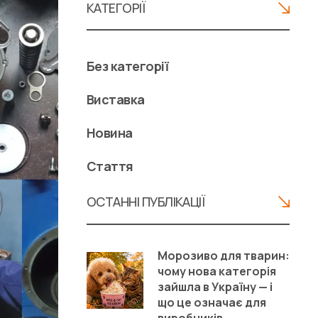
КАТЕГОРІЇ
Без категорії
Виставка
Новина
Стаття
ОСТАННІ ПУБЛІКАЦІЇ
Морозиво для тварин:
чому нова категорія
зайшла в Україну — і
що це означає для
виробників