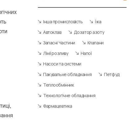
огічних
ють
Інша промисловість
Їжа
оти
Автоклав
Дозатор азоту
Запасні Частини
Клапани
Лінії розливу
Напої
Насоси та системи
Пакувальне обладнання
Петфуд
Теплообмінник
Технологічне обладнання
тиці,
Фармацевтика
ування