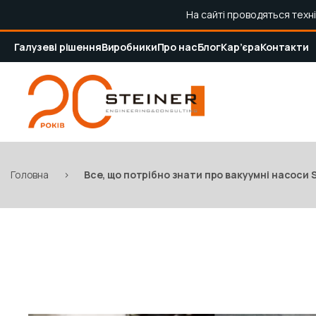
На сайті проводяться техн
Галузеві рішення
Виробники
Про нас
Блог
Кар’єра
Контакти
Головна
>
Все, що потрібно знати про вакуумні насоси 