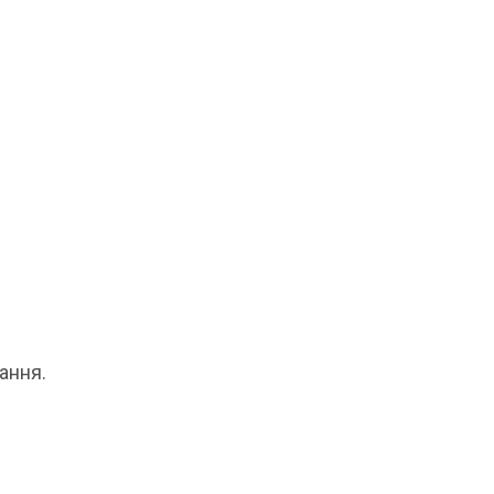
.
ання.