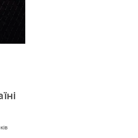
аїні
ків