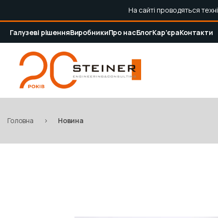
На сайті проводяться техн
Галузеві рішення
Виробники
Про нас
Блог
Кар’єра
Контакти
Головна
>
Новина