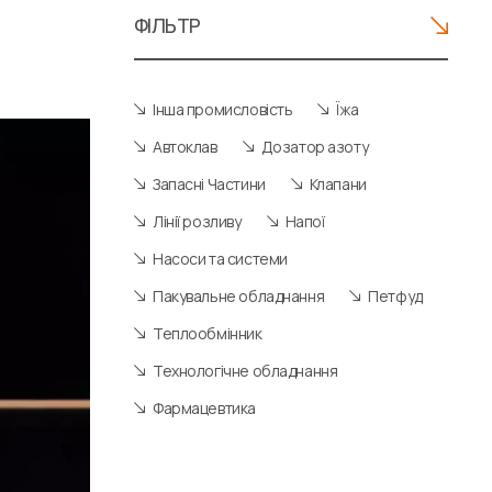
ФІЛЬТР
Інша промисловість
Їжа
Автоклав
Дозатор азоту
Запасні Частини
Клапани
Лінії розливу
Напої
Насоси та системи
Пакувальне обладнання
Петфуд
Теплообмінник
Технологічне обладнання
Фармацевтика