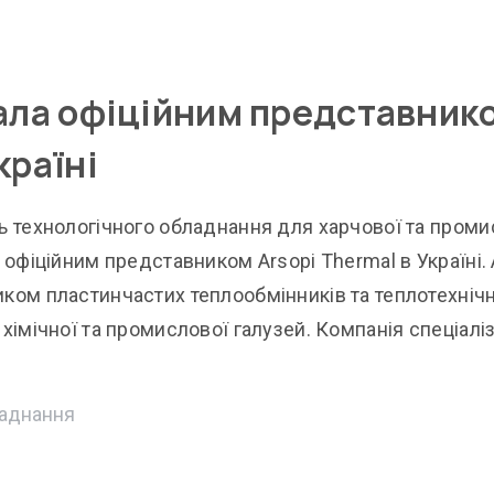
тала офіційним представник
країні
ь технологічного обладнання для харчової та проми
 офіційним представником Arsopi Thermal в Україні. 
иком пластинчастих теплообмінників та теплотехніч
хімічної та промислової галузей. Компанія спеціалі
ладнання