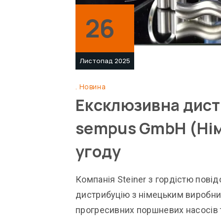
26
Листопад 2025
Новина
Ексклюзивна дистр
sempus GmbH (Нім
угоду
Компанія Steiner з гордістю пові
дистрибуцію з німецьким виробни
прогресивних поршневих насосів т