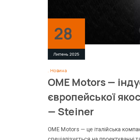
28
Липень 2025
Новина
OME Motors — інд
європейської якос
— Steiner
OME Motors — це італійська компан
спеціалізується на проектуванні 