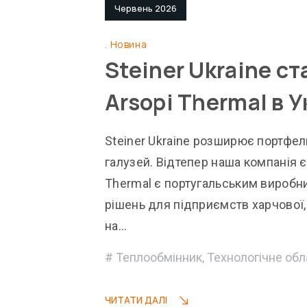
Червень 2026
Новина
Steiner Ukraine с
Arsopi Thermal в У
Steiner Ukraine розширює портфел
галузей. Відтепер наша компанія є
Thermal є португальським виробн
рішень для підприємств харчової, 
на…
Теплообмінник
,
Технологічне об
ЧИТАТИ ДАЛІ