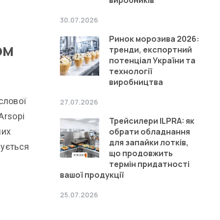
30.07.2026
Ринок морозива 2026:
ом
тренди, експортний
потенціал України та
технології
виробництва
слової
27.07.2026
Arsopi
Трейсилери ILPRA: як
обрати обладнання
них
для запайки лотків,
зується
що продовжить
термін придатності
вашої продукції
25.07.2026