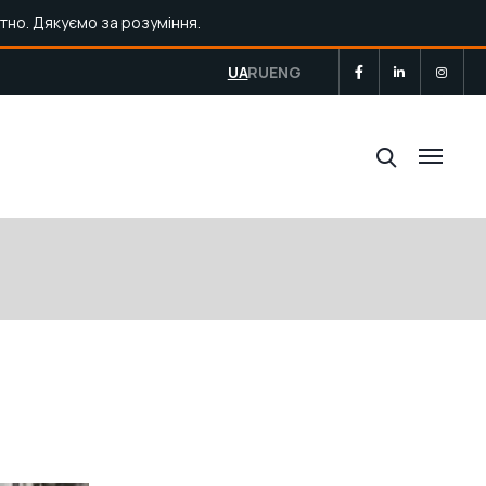
тно. Дякуємо за розуміння.
UA
RU
ENG