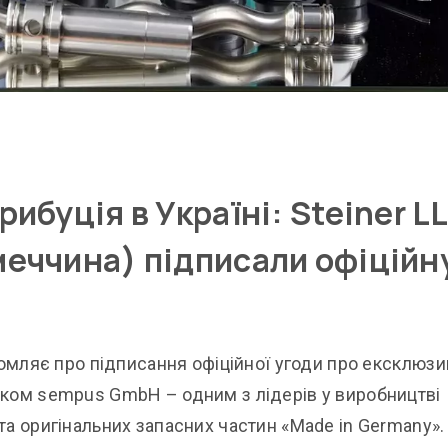
ибуція в Україні: Steiner L
еччина) підписали офіційн
домляє про підписання офіційної угоди про ексклюз
ком sempus GmbH – одним з лідерів у виробництві
а оригінальних запасних частин «Made in Germany».