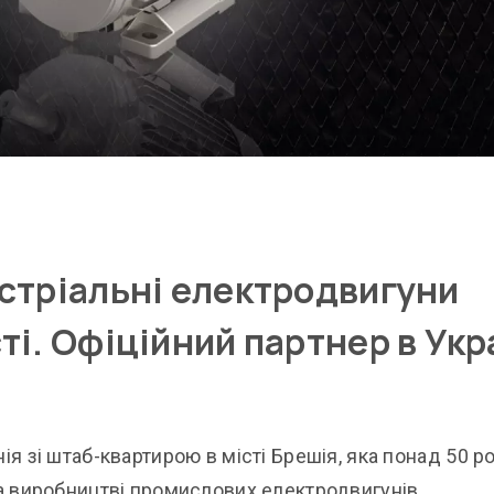
устріальні електродвигуни
ті. Офіційний партнер в Укр
ія зі штаб-квартирою в місті Брешія, яка понад 50 ро
та виробництві промислових електродвигунів.