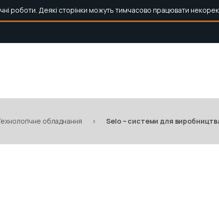
ічні роботи. Деякі сторінки можуть тимчасово працювати некорек
Технологічне обладнання
>
Selo – системи для виробництв