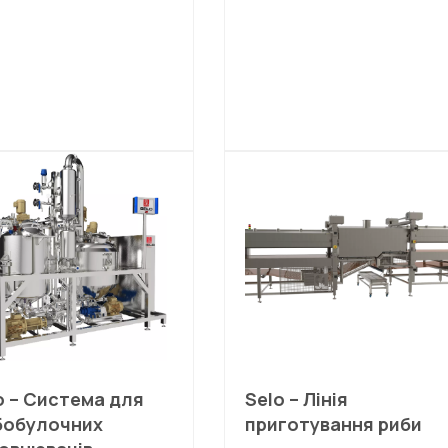
o – Система для
Selo – Лінія
бобулочних
приготування риби