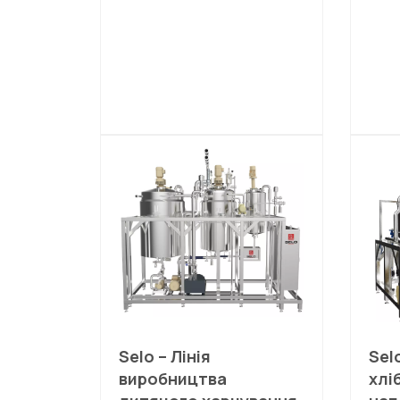
Selo – Лінія
Sel
виробництва
хлі