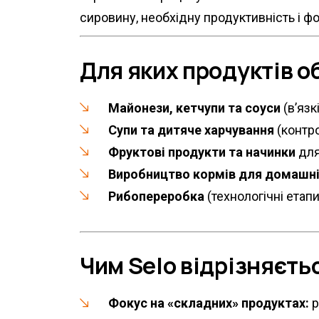
сировину, необхідну продуктивність і ф
Для яких продуктів 
Майонези, кетчупи та соуси
(в’язк
Супи та дитяче харчування
(контро
Фруктові продукти та начинки
для
Виробництво кормів для домашніх
Рибопереробка
(технологічні етап
Чим Selo відрізняєть
Фокус на «складних» продуктах:
р