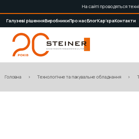
На сайті проводяться техн
Галузеві рішення
Виробники
Про нас
Блог
Кар’єра
Контакти
Головна
>
Технологічне та пакувальне обладнання
>