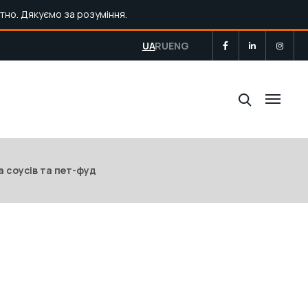
тно. Дякуємо за розуміння.
UA
RU
ENG
а соусів та пет-фуд