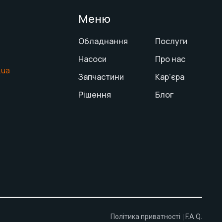
Меню
Обладнання
Послуги
Насоси
Про нас
.ua
Запчастини
Кар’єра
Рішення
Блог
Політика приватності
F.A.Q.