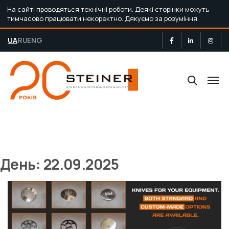
На сайті проводяться технічні роботи. Деякі сторінки можуть
тимчасово працювати некоректно. Дякуємо за розуміння.
UA
RU
ENG
День: 22.09.2025