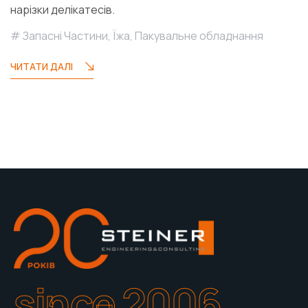
нарізки делікатесів.
Запасні Частини
,
Їжа
,
Пакувальне обладнання
ЧИТАТИ ДАЛІ
since 2006