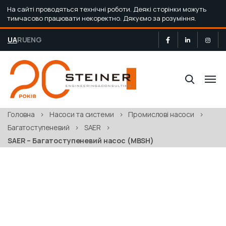
На сайті проводяться технічні роботи. Деякі сторінки можуть
тимчасово працювати некоректно. Дякуємо за розуміння.
UA
RU
ENG
Головна
>
Насоси та системи
>
Промислові насоси
>
Багатоступеневий
>
SAER
>
SAER – Багатоступеневий насос (MBSH)